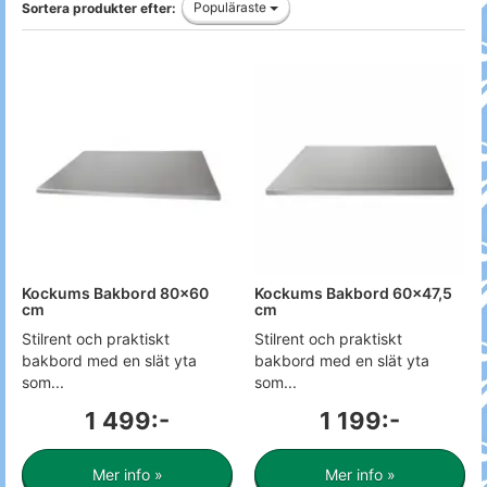
Populäraste
Sortera produkter efter:
Kockums Bakbord 80x60
Kockums Bakbord 60x47,5
cm
cm
Stilrent och praktiskt
Stilrent och praktiskt
bakbord med en slät yta
bakbord med en slät yta
som...
som...
1 499:-
1 199:-
Mer info »
Mer info »