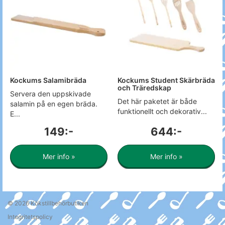
Kockums Salamibräda
Kockums Student Skärbräda
och Träredskap
Servera den uppskivade
Det här paketet är både
salamin på en egen bräda.
funktionellt och dekorativ...
E...
149:-
644:-
Mer info »
Mer info »
© 2026
Kökstillbehörbutiken
Integritetspolicy