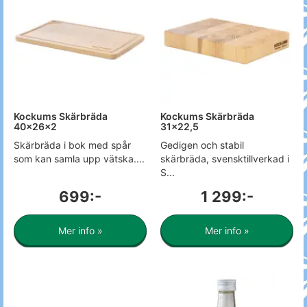
Kockums Skärbräda
Kockums Skärbräda
40x26x2
31x22,5
Skärbräda i bok med spår
Gedigen och stabil
som kan samla upp vätska....
skärbräda, svensktillverkad i
S...
699:-
1 299:-
Mer info »
Mer info »