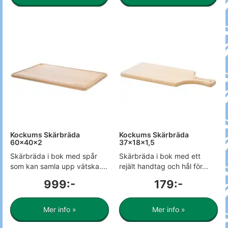
Kockums Skärbräda
Kockums Skärbräda
60x40x2
37x18x1,5
Skärbräda i bok med spår
Skärbräda i bok med ett
som kan samla upp vätska....
rejält handtag och hål för...
999:-
179:-
Mer info »
Mer info »