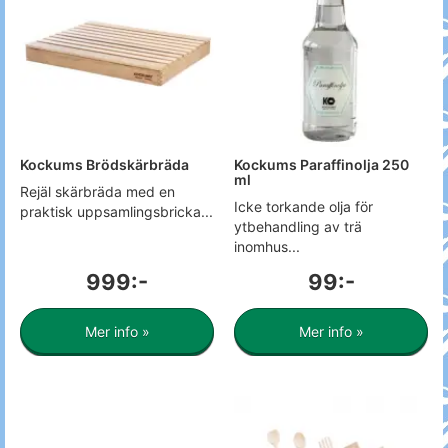
Kockums Brödskärbräda
Kockums Paraffinolja 250
ml
Rejäl skärbräda med en
Icke torkande olja för
praktisk uppsamlingsbricka...
ytbehandling av trä
inomhus...
999:-
99:-
Mer info »
Mer info »