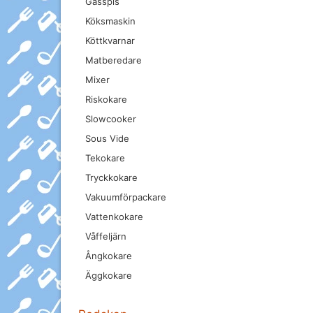
Gasspis
Köksmaskin
Köttkvarnar
Matberedare
Mixer
Riskokare
Slowcooker
Sous Vide
Tekokare
Tryckkokare
Vakuumförpackare
Vattenkokare
Våffeljärn
Ångkokare
Äggkokare