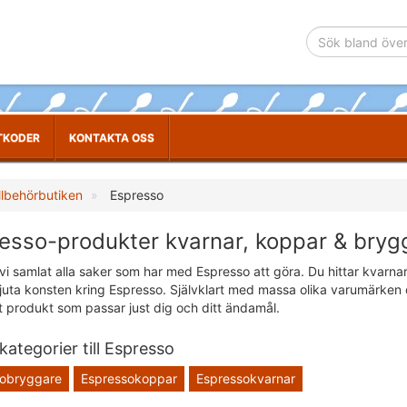
TKODER
KONTAKTA OSS
llbehörbutiken
Espresso
esso-produkter kvarnar, koppar & bryg
vi samlat alla saker som har med Espresso att göra. Du hittar kvarnar
uta konsten kring Espresso. Självklart med massa olika varumärken och
tt produkt som passar just dig och ditt ändamål.
ategorier till Espresso
obryggare
Espressokoppar
Espressokvarnar