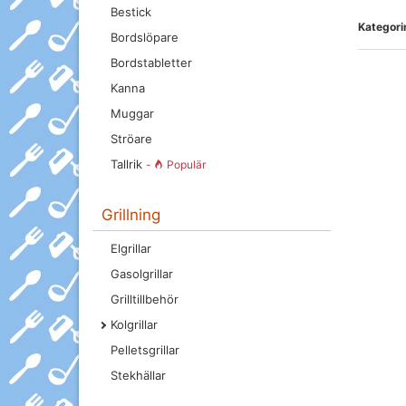
Bestick
Kategorin
Bordslöpare
Bordstabletter
Kanna
Muggar
Ströare
Tallrik
-
Populär
Grillning
Elgrillar
Gasolgrillar
Grilltillbehör
Kolgrillar
Pelletsgrillar
Stekhällar