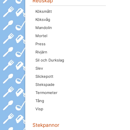
Redskap
Köksmått
Köksvåg
Mandolin
Mortel
Press
Rivjärn
Sil och Durkslag
Slev
Slickepott
Stekspade
Termometer
Tång
Visp
Stekpannor