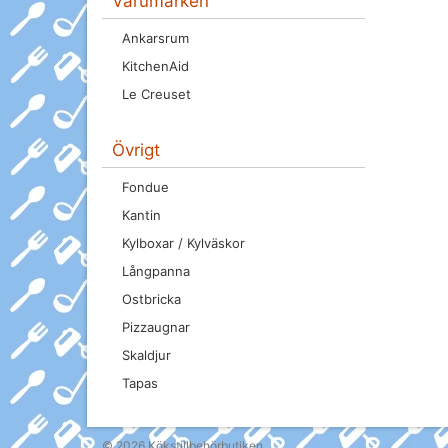
Varumärken
Ankarsrum
KitchenAid
Le Creuset
Övrigt
Fondue
Kantin
Kylboxar / Kylväskor
Långpanna
Ostbricka
Pizzaugnar
Skaldjur
Tapas
© 2026
Kökstillbehörbutiken