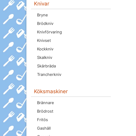
Knivar
Bryne
Brödkniv
Knivförvaring
Knivset
Kockkniv
Skalkniv
Skärbräda
Trancherkniv
Köksmaskiner
Brännare
Brödrost
Fritös
Gashäll