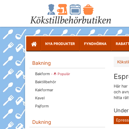
NYA PRODUKTER
FYNDHÖRNA
RABAT
Köksti
Bakning
Bakform
-
Populär
Espr
Baktillbehör
Här har 
Kakformar
och avnj
hitta rä
Kavel
Pajform
Underk
Epress
Dukning