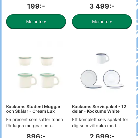
199:-
3 499:-
Mer info »
Mer info »
Kockums Student Muggar
Kockums Servispaket - 12
och Skålar - Cream Lux
delar - Kockums White
En present som sätter tonen
Ett komplett servispaket för
för lugna morgnar och...
dig som vill duka med...
896:-
2 699:-