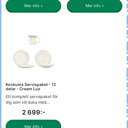
Mer info »
Mer info »
Kockums Servispaket - 12
delar - Cream Lux
Ett komplett servispaket för
dig som vill duka med...
2 699:-
Mer info »