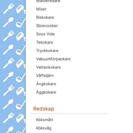
Matberedare
Mixer
Riskokare
Slowcooker
Sous Vide
Tekokare
Tryckkokare
Vakuumförpackare
Vattenkokare
Våffeljärn
Ångkokare
Äggkokare
Redskap
Köksmått
Köksvåg