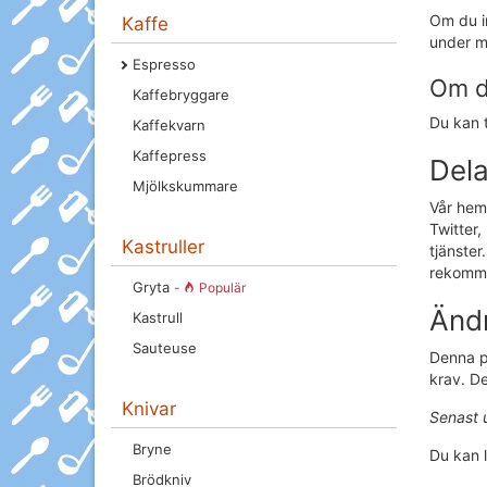
Om du in
Kaffe
under me
Espresso
Om du
Kaffebryggare
Du kan t
Kaffekvarn
Kaffepress
Dela
Mjölkskummare
Vår hems
Twitter
Kastruller
tjänste
rekommen
Gryta
-
Populär
Ändr
Kastrull
Sauteuse
Denna pe
krav. De
Knivar
Senast 
Bryne
Du kan 
Brödkniv