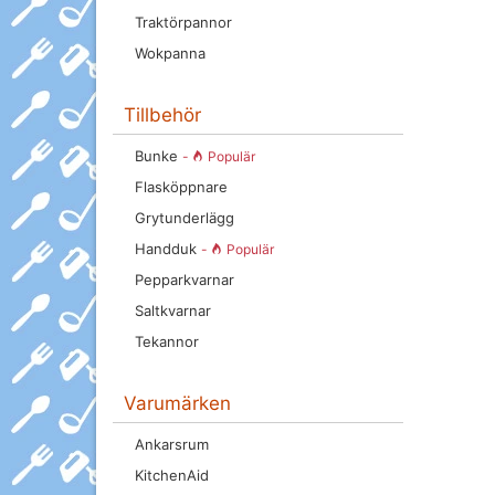
Traktörpannor
Wokpanna
Tillbehör
Bunke
-
Populär
Flasköppnare
Grytunderlägg
Handduk
-
Populär
Pepparkvarnar
Saltkvarnar
Tekannor
Varumärken
Ankarsrum
KitchenAid