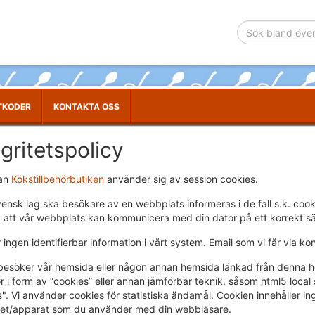
TKODER
KONTAKTA OSS
egritetspolicy
an
Kökstillbehörbutiken
använder sig av session cookies.
vensk lag ska besökare av en webbplats informeras i de fall s.k. coo
å att vår webbplats kan kommunicera med din dator på ett korrekt sä
r ingen identifierbar information i vårt system. Email som vi får via ko
besöker vår hemsida eller någon annan hemsida länkad från denna he
r i form av “cookies” eller annan jämförbar teknik, såsom html5 loca
". Vi använder cookies för statistiska ändamål. Cookien innehåller ing
et/apparat som du använder med din webbläsare.