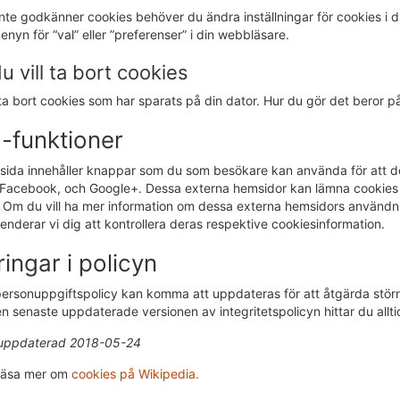
te godkänner cookies behöver du ändra inställningar för cookies i din
nyn för “val” eller ”preferenser” i din webbläsare.
 vill ta bort cookies
a bort cookies som har sparats på din dator. Hur du gör det beror p
-funktioner
ida innehåller knappar som du som besökare kan använda för att dela
, Facebook, och Google+. Dessa externa hemsidor kan lämna cookies 
r. Om du vill ha mer information om dessa externa hemsidors använd
derar vi dig att kontrollera deras respektive cookiesinformation.
ingar i policyn
rsonuppgiftspolicy kan komma att uppdateras för att åtgärda störning
n senaste uppdaterade versionen av integritetspolicyn hittar du allt
uppdaterad 2018-05-24
läsa mer om
cookies på Wikipedia.