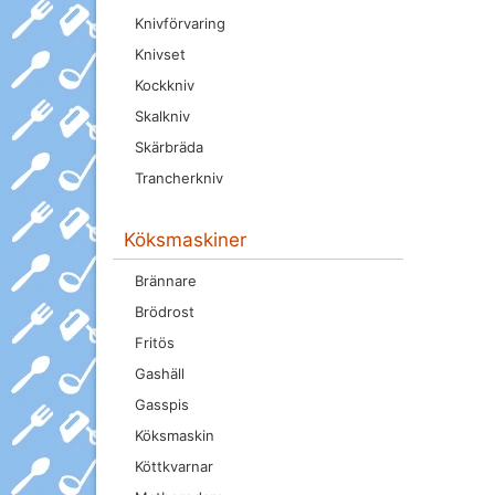
Knivförvaring
Knivset
Kockkniv
Skalkniv
Skärbräda
Trancherkniv
Köksmaskiner
Brännare
Brödrost
Fritös
Gashäll
Gasspis
Köksmaskin
Köttkvarnar