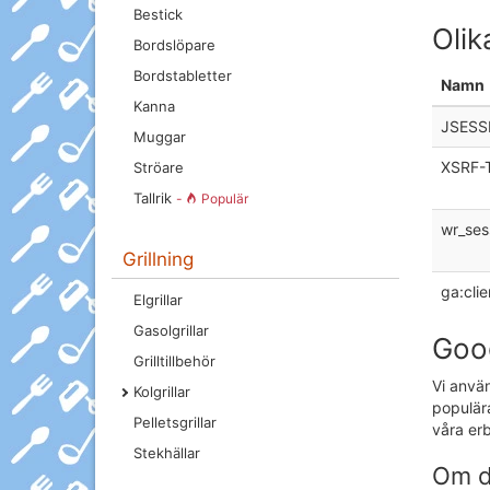
Bestick
Olik
Bordslöpare
Bordstabletter
Namn
Kanna
JSESS
Muggar
XSRF-
Ströare
Tallrik
-
Populär
wr_ses
Grillning
ga:clie
Elgrillar
Gasolgrillar
Goog
Grilltillbehör
Vi använ
Kolgrillar
populära
Pelletsgrillar
våra erb
Stekhällar
Om d