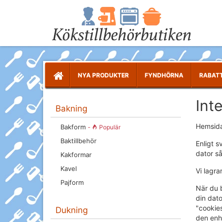
NYA PRODUKTER
FYNDHÖRNA
RABAT
Int
Bakning
Hemsid
Bakform
-
Populär
Baktillbehör
Enligt s
dator s
Kakformar
Kavel
Vi lagra
Pajform
När du 
din dato
"cookies
Dukning
den enh