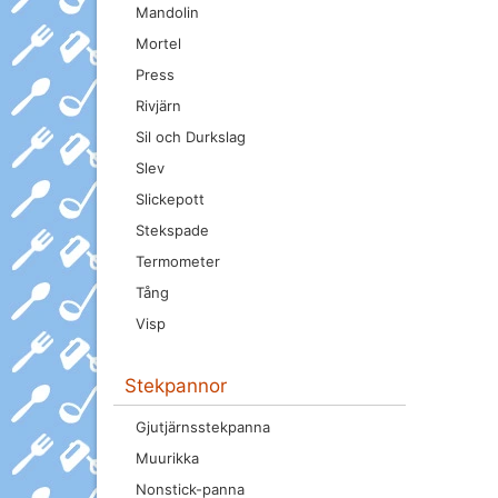
Mandolin
Mortel
Press
Rivjärn
Sil och Durkslag
Slev
Slickepott
Stekspade
Termometer
Tång
Visp
Stekpannor
Gjutjärnsstekpanna
Muurikka
Nonstick-panna