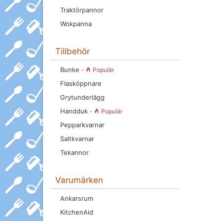
Traktörpannor
Wokpanna
Tillbehör
Bunke
-
Populär
Flasköppnare
Grytunderlägg
Handduk
-
Populär
Pepparkvarnar
Saltkvarnar
Tekannor
Varumärken
Ankarsrum
KitchenAid