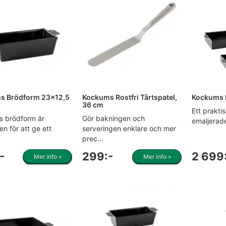
s Brödform 23x12,5
Kockums Rostfri Tårtspatel,
Kockums 
36 cm
Ett prakti
 brödform är
Gör bakningen och
emaljerade
n för att ge ett
serveringen enklare och mer
prec...
-
299:-
2 699
Mer info »
Mer info »