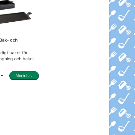
Bak- och
t
digt paket för
agning och bakni...
:-
Mer info »