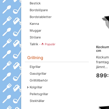
Bestick
Bordslöpare
Bordstabletter
Kanna
Muggar
Ströare
Tallrik
-
Populär
Kockum
cm
Kockums
Grillning
framtage
jämnt...
Elgrillar
Gasolgrillar
899:
Grilltillbehör
Kolgrillar
Pelletsgrillar
Stekhällar