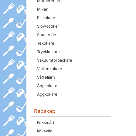
Matberedare
Mixer
Riskokare
Slowcooker
Sous Vide
Tekokare
Tryckkokare
Vakuumförpackare
Vattenkokare
Våffeljärn
Ångkokare
Äggkokare
Redskap
Köksmått
Köksvåg