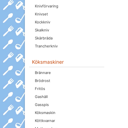
Knivförvaring
Knivset
Kockkniv
Skalkniv
Skärbräda
Trancherkniv
Köksmaskiner
Brännare
Brödrost
Fritös
Gashäll
Gasspis
Köksmaskin
Köttkvarnar