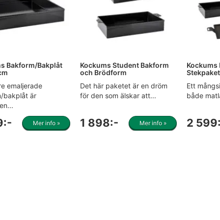
s Bakform/Bakplåt
Kockums Student Bakform
Kockums 
cm
och Brödform
Stekpake
re emaljerade
Det här paketet är en dröm
Ett mångsi
/bakplåt är
för den som älskar att...
både matl
n...
9:-
1 898:-
2 599
Mer info »
Mer info »