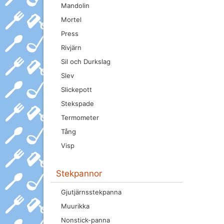
Mandolin
Mortel
Press
Rivjärn
Sil och Durkslag
Slev
Slickepott
Stekspade
Termometer
Tång
Visp
Stekpannor
Gjutjärnsstekpanna
Muurikka
Nonstick-panna