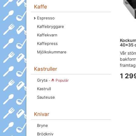
Kaffe
Espresso
Kaffebryggare
Kaffekvarn
Kockum
Kaffepress
40x35 
Mjölkskummare
Vår stör
bakform
framtage
Kastruller
1 29
Gryta
-
Populär
Kastrull
Sauteuse
Knivar
Bryne
Brödkniv