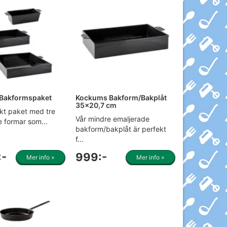
Bakformspaket
Kockums Bakform/Bakplåt
35x20,7 cm
skt paket med tre
Vår mindre emaljerade
 formar som...
bakform/bakplåt är perfekt
f...
:-
999:-
Mer info »
Mer info »