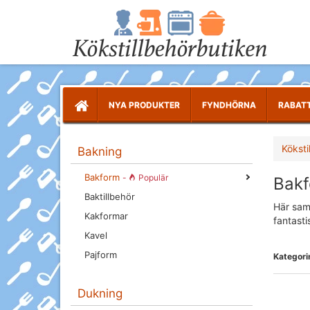
NYA PRODUKTER
FYNDHÖRNA
RABAT
Köksti
Bakning
Bakform
-
Populär
Bakf
Baktillbehör
Här saml
Kakformar
fantasti
Kavel
Pajform
Kategorin
Dukning