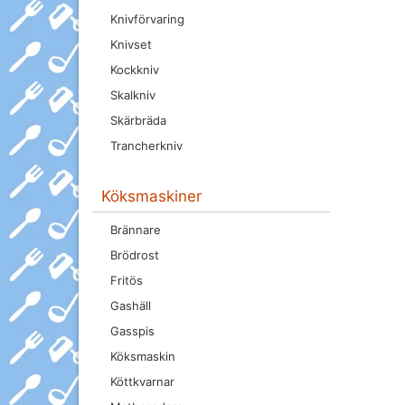
Knivförvaring
Knivset
Kockkniv
Skalkniv
Skärbräda
Trancherkniv
Köksmaskiner
Brännare
Brödrost
Fritös
Gashäll
Gasspis
Köksmaskin
Köttkvarnar