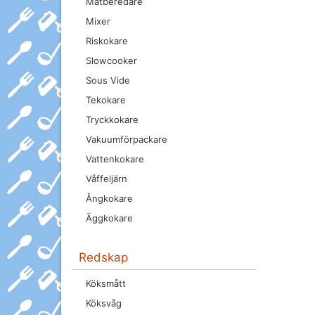
Matberedare
Mixer
Riskokare
Slowcooker
Sous Vide
Tekokare
Tryckkokare
Vakuumförpackare
Vattenkokare
Våffeljärn
Ångkokare
Äggkokare
Redskap
Köksmått
Köksvåg