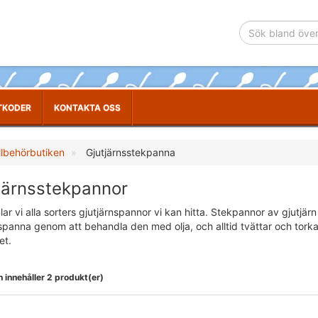
TKODER
KONTAKTA OSS
llbehörbutiken
Gjutjärnsstekpanna
järnsstekpannor
ar vi alla sorters gjutjärnspannor vi kan hitta. Stekpannor av gjutjärn
nspanna genom att behandla den med olja, och alltid tvättar och tor
et.
 innehåller 2 produkt(er)