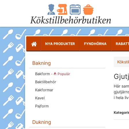
NYA PRODUKTER
FYNDHÖRNA
RABAT
Köksti
Bakning
Bakform
-
Populär
Gjut
Baktillbehör
Här saml
Kakformar
gjutjär
i hela liv
Kavel
Pajform
Kategorin
Dukning