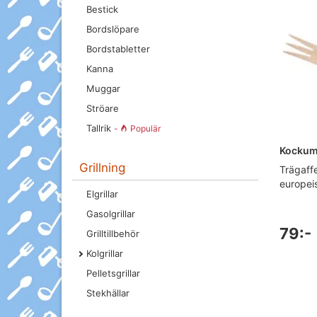
Bestick
Bordslöpare
Bordstabletter
Kanna
Muggar
Ströare
Tallrik
-
Populär
Kockums
Grillning
Trägaff
europeis
Elgrillar
Gasolgrillar
79:-
Grilltillbehör
Kolgrillar
Pelletsgrillar
Stekhällar