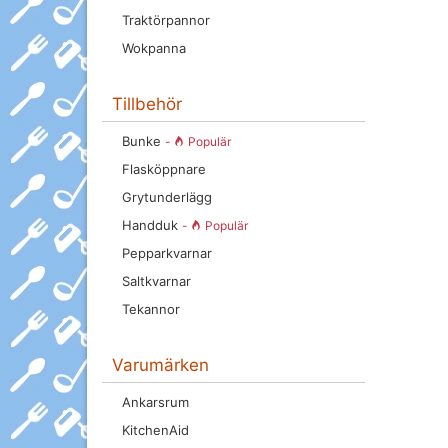
Traktörpannor
Wokpanna
Tillbehör
Bunke
-
Populär
Flasköppnare
Grytunderlägg
Handduk
-
Populär
Pepparkvarnar
Saltkvarnar
Tekannor
Varumärken
Ankarsrum
KitchenAid