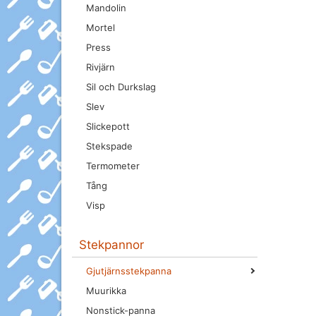
Mandolin
Mortel
Press
Rivjärn
Sil och Durkslag
Slev
Slickepott
Stekspade
Termometer
Tång
Visp
Stekpannor
Gjutjärnsstekpanna
Muurikka
Nonstick-panna