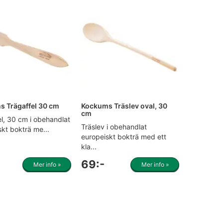
 Trägaffel 30 cm
Kockums Träslev oval, 30
cm
el, 30 cm i obehandlat
Träslev i obehandlat
kt bokträ me...
europeiskt bokträ med ett
kla...
69:-
Mer info »
Mer info »